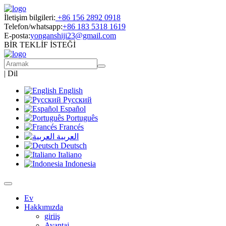
İletişim bilgileri:
+86 156 2892 0918
Telefon/whatsapp:
+86 183 5318 1619
E-posta:
yonganshiji23@gmail.com
BİR TEKLİF İSTEĞİ
|
Dil
English
Русский
Español
Português
Francés
العربية
Deutsch
Italiano
Indonesia
Ev
Hakkımızda
giriiş
Avantaj