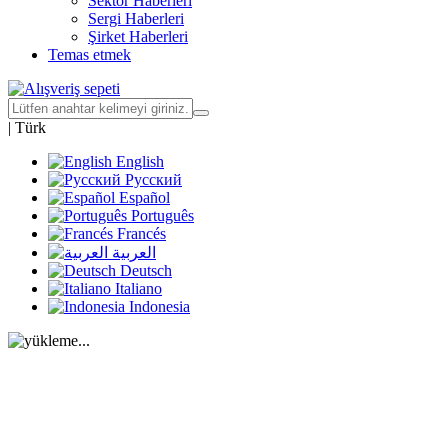
Sektör Haberleri
Sergi Haberleri
Şirket Haberleri
Temas etmek
|
Türk
English
Русский
Español
Português
Francés
العربية
Deutsch
Italiano
Indonesia