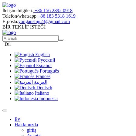
İletişim bilgileri:
+86 156 2892 0918
Telefon/whatsapp:
+86 183 5318 1619
E-posta:
yonganshiji23@gmail.com
BİR TEKLİF İSTEĞİ
|
Dil
English
Русский
Español
Português
Francés
العربية
Deutsch
Italiano
Indonesia
Ev
Hakkımızda
giriiş
Avantaj