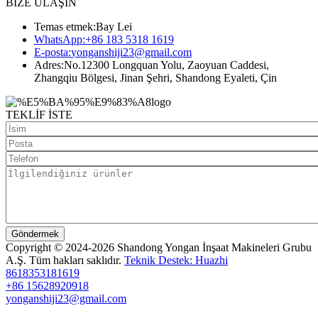
BİZE ULAŞIN
Temas etmek:
Bay Lei
WhatsApp:
+86 183 5318 1619
E-posta:
yonganshiji23@gmail.com
Adres:
No.12300 Longquan Yolu, Zaoyuan Caddesi,
Zhangqiu Bölgesi, Jinan Şehri, Shandong Eyaleti, Çin
TEKLİF İSTE
Göndermek
Copyright © 2024-2026 Shandong Yongan İnşaat Makineleri Grubu
A.Ş. Tüm hakları saklıdır.
Teknik Destek: Huazhi
8618353181619
+86 15628920918
yonganshiji23@gmail.com