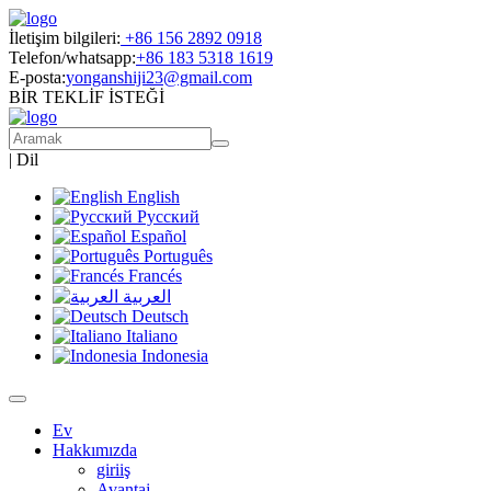
İletişim bilgileri:
+86 156 2892 0918
Telefon/whatsapp:
+86 183 5318 1619
E-posta:
yonganshiji23@gmail.com
BİR TEKLİF İSTEĞİ
|
Dil
English
Русский
Español
Português
Francés
العربية
Deutsch
Italiano
Indonesia
Ev
Hakkımızda
giriiş
Avantaj