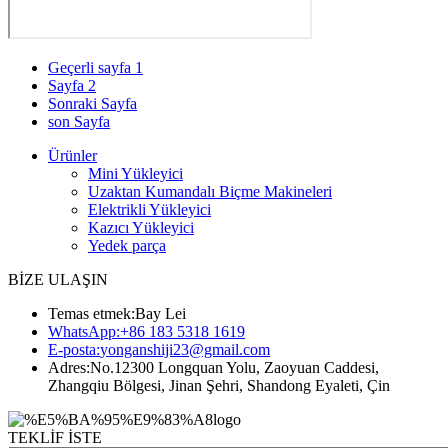
Geçerli sayfa
1
Sayfa
2
Sonraki Sayfa
son Sayfa
Ürünler
Mini Yükleyici
Uzaktan Kumandalı Biçme Makineleri
Elektrikli Yükleyici
Kazıcı Yükleyici
Yedek parça
BİZE ULAŞIN
Temas etmek:
Bay Lei
WhatsApp:
+86 183 5318 1619
E-posta:
yonganshiji23@gmail.com
Adres:
No.12300 Longquan Yolu, Zaoyuan Caddesi,
Zhangqiu Bölgesi, Jinan Şehri, Shandong Eyaleti, Çin
TEKLİF İSTE