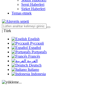
Sektör Haberleri
Sergi Haberleri
Şirket Haberleri
Temas etmek
|
Türk
English
Русский
Español
Português
Francés
العربية
Deutsch
Italiano
Indonesia