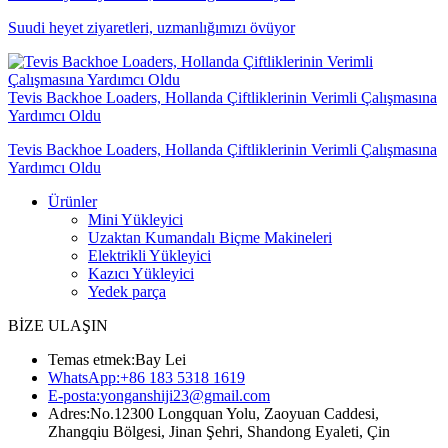
Suudi heyet ziyaretleri, uzmanlığımızı övüyor
Tevis Backhoe Loaders, Hollanda Çiftliklerinin Verimli Çalışmasına
Yardımcı Oldu
Tevis Backhoe Loaders, Hollanda Çiftliklerinin Verimli Çalışmasına
Yardımcı Oldu
Ürünler
Mini Yükleyici
Uzaktan Kumandalı Biçme Makineleri
Elektrikli Yükleyici
Kazıcı Yükleyici
Yedek parça
BİZE ULAŞIN
Temas etmek:
Bay Lei
WhatsApp:
+86 183 5318 1619
E-posta:
yonganshiji23@gmail.com
Adres:
No.12300 Longquan Yolu, Zaoyuan Caddesi,
Zhangqiu Bölgesi, Jinan Şehri, Shandong Eyaleti, Çin