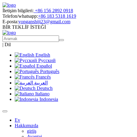
İletişim bilgileri:
+86 156 2892 0918
Telefon/whatsapp:
+86 183 5318 1619
E-posta:
yonganshiji23@gmail.com
BİR TEKLİF İSTEĞİ
|
Dil
English
Русский
Español
Português
Francés
العربية
Deutsch
Italiano
Indonesia
Ev
Hakkımızda
giriiş
Avantaj