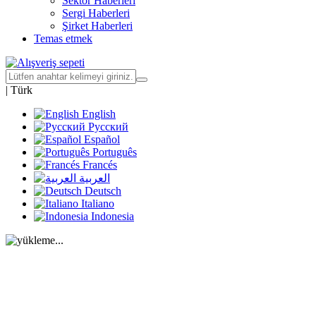
Sektör Haberleri
Sergi Haberleri
Şirket Haberleri
Temas etmek
|
Türk
English
Русский
Español
Português
Francés
العربية
Deutsch
Italiano
Indonesia