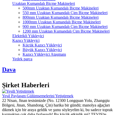
Uzaktan Kumandalı Biçme Makineleri
500mm Uzaktan Kumandalı Biçme Makineleri
550 mm Uzaktan Kumandalı Çim Biçme Makineleri
800mm Uzaktan Kumandalı Biçme Makineleri
1000mm Uzaktan Kumandalı Biçme Makineleri
900 mm Uzaktan Kumandalı Çim Biçme Makineleri
1200 mm Uzaktan Kumandalı Çim Biçme Makineleri
Elektrikli Yükleyici
Kazıcı Yükleyici
Küçük Kazıcı Yükleyici
Büyük Kazıcı Yükleyici
Kazıcı Yükleyici Ataşmanı
Yedek parça
Dava
Şirket Haberleri
Yeşil Paylaşım Gülümsemelerini Yetiştirmek
22 Nisan, Jinan tesisimizde (No. 12300 Longquan Yolu, Zhangqiu
Bölgesi, Jinan, Shandong, Çin) harika bir gündü; manolya ağaçları
dikmek için bir araya geldik ve şunu söyleyelim ki, bu sadece toprak
kazmaktan çok daha fazlasıydı! Bu küçük etkinlik mi? TEVIS'te