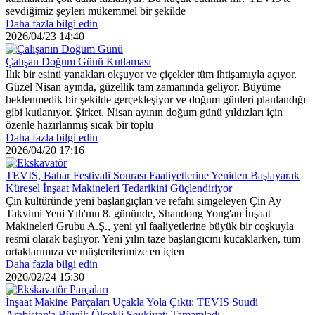
sevdiğimiz şeyleri mükemmel bir şekilde
Daha fazla bilgi edin
2026/04/23 14:40
Çalışan Doğum Günü Kutlaması
Ilık bir esinti yanakları okşuyor ve çiçekler tüm ihtişamıyla açıyor.
Güzel Nisan ayında, güzellik tam zamanında geliyor. Büyüme
beklenmedik bir şekilde gerçekleşiyor ve doğum günleri planlandığı
gibi kutlanıyor. Şirket, Nisan ayının doğum günü yıldızları için
özenle hazırlanmış sıcak bir toplu
Daha fazla bilgi edin
2026/04/20 17:16
TEVIS, Bahar Festivali Sonrası Faaliyetlerine Yeniden Başlayarak
Küresel İnşaat Makineleri Tedarikini Güçlendiriyor
Çin kültüründe yeni başlangıçları ve refahı simgeleyen Çin Ay
Takvimi Yeni Yılı'nın 8. gününde, Shandong Yong'an İnşaat
Makineleri Grubu A.Ş., yeni yıl faaliyetlerine büyük bir coşkuyla
resmi olarak başlıyor. Yeni yılın taze başlangıcını kucaklarken, tüm
ortaklarımıza ve müşterilerimize en içten
Daha fazla bilgi edin
2026/02/24 15:30
İnşaat Makine Parçaları Uçakla Yola Çıktı: TEVIS Suudi
Arabistan'a Büyük Ölçekli Sevkiyatı Tamamladı