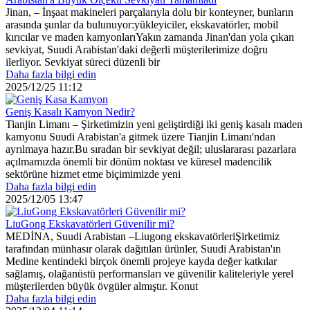
Jinan, – İnşaat makineleri parçalarıyla dolu bir konteyner, bunların
arasında şunlar da bulunuyor:yükleyiciler, ekskavatörler, mobil
kırıcılar ve maden kamyonlarıYakın zamanda Jinan'dan yola çıkan
sevkiyat, Suudi Arabistan'daki değerli müşterilerimize doğru
ilerliyor. Sevkiyat süreci düzenli bir
Daha fazla bilgi edin
2025/12/25 11:12
Geniş Kasalı Kamyon Nedir?
Tianjin Limanı – Şirketimizin yeni geliştirdiği iki geniş kasalı maden
kamyonu Suudi Arabistan'a gitmek üzere Tianjin Limanı'ndan
ayrılmaya hazır.Bu sıradan bir sevkiyat değil; uluslararası pazarlara
açılmamızda önemli bir dönüm noktası ve küresel madencilik
sektörüne hizmet etme biçimimizde yeni
Daha fazla bilgi edin
2025/12/05 13:47
LiuGong Ekskavatörleri Güvenilir mi?
MEDİNA, Suudi Arabistan –Liugong ekskavatörleriŞirketimiz
tarafından münhasır olarak dağıtılan ürünler, Suudi Arabistan'ın
Medine kentindeki birçok önemli projeye kayda değer katkılar
sağlamış, olağanüstü performansları ve güvenilir kaliteleriyle yerel
müşterilerden büyük övgüler almıştır. Konut
Daha fazla bilgi edin