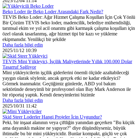
2025/12/04 11:14
Beko Loder ile Beko Loder Arasındaki Fark Nedir?
TEVIS Beko Loder: Ağır Hizmet Çalışma Koşulları İçin Çok Yönlü
Bir Çözüm TEVIS beko loder, madencilik, belediye mühendisliği,
tarımsal ekim ve yol acil onarımı gibi karmaşık çalışma koşulları için
özel olarak tasarlanmış, ağır hizmet tipi bir kazı ve yükleme
ekipmanıdır. Yenilikçi bir şekilde
Daha fazla bilgi edin
2025/11/12 10:39
TEVIS Mini Yükleyici, İşçilik Maliyetlerinde Yıllık 100.000 Dolar
Tasarruf Sağlıyor
Mini yükleyicilerin işçilik giderlerini önemli ölçüde azaltabileceği
yaygın olarak söylenir, ancak gerçek etki ne kadar etkileyici?
Görmek inanmaktır. Geçtiğimiz günlerde, ABD yol bakım
sektöründe deneyimli bir profesyonel olan Bay Mark Anderson ile
bir röportaj yaptık. Kendi deneyimlerini bizimle
Daha fazla bilgi edin
2025/10/31 11:42
Skid Steer Loderler Hangi Projeler İçin Uygundur?
Peki, bir inşaat alanının veya çiftliğin yanından geçerken "Bu küçük
ama dayanıklı makine ne yapıyor?" diye düşündüyseniz, büyük
ihtimalle bu bir mini yükleyicidir. Bunlar kompakt, güçlü ve çok