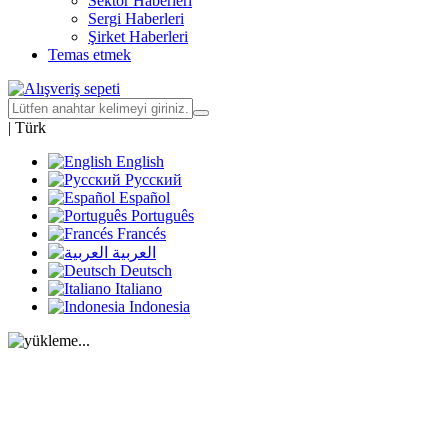
Sektör Haberleri
Sergi Haberleri
Şirket Haberleri
Temas etmek
|
Türk
English
Русский
Español
Português
Francés
العربية
Deutsch
Italiano
Indonesia