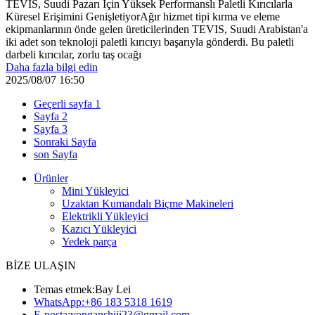
TEVIS, Suudi Pazarı İçin Yüksek Performanslı Paletli Kırıcılarla
Küresel Erişimini GenişletiyorAğır hizmet tipi kırma ve eleme
ekipmanlarının önde gelen üreticilerinden TEVIS, Suudi Arabistan'a
iki adet son teknoloji paletli kırıcıyı başarıyla gönderdi. Bu paletli
darbeli kırıcılar, zorlu taş ocağı
Daha fazla bilgi edin
2025/08/07 16:50
Geçerli sayfa
1
Sayfa
2
Sayfa
3
Sonraki Sayfa
son Sayfa
Ürünler
Mini Yükleyici
Uzaktan Kumandalı Biçme Makineleri
Elektrikli Yükleyici
Kazıcı Yükleyici
Yedek parça
BİZE ULAŞIN
Temas etmek:
Bay Lei
WhatsApp:
+86 183 5318 1619
E-posta:
yonganshiji23@gmail.com