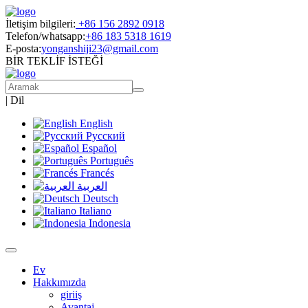
İletişim bilgileri:
+86 156 2892 0918
Telefon/whatsapp:
+86 183 5318 1619
E-posta:
yonganshiji23@gmail.com
BİR TEKLİF İSTEĞİ
|
Dil
English
Русский
Español
Português
Francés
العربية
Deutsch
Italiano
Indonesia
Ev
Hakkımızda
giriiş
Avantaj