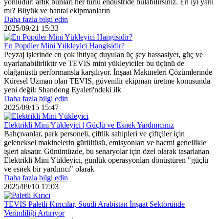
yönlüdür; artık bunları her türlü endüstride bulabilirsiniz. En iyi yanı
mı? Büyük ve hantal ekipmanların
Daha fazla bilgi edin
2025/09/21 15:33
En Popüler Mini Yükleyici Hangisidir?
Peyzaj işlerinde en çok ihtiyaç duyulan üç şey hassasiyet, güç ve
uyarlanabilirliktir ve TEVIS mini yükleyiciler bu üçünü de
olağanüstü performansla karşılıyor. İnşaat Makineleri Çözümlerinde
Küresel Uzman olan TEVIS, güvenilir ekipman üretme konusunda
yeni değil: Shandong Eyaleti'ndeki ilk
Daha fazla bilgi edin
2025/09/15 15:47
Elektrikli Mini Yükleyici | Güçlü ve Esnek Yardımcınız
Bahçıvanlar, park personeli, çiftlik sahipleri ve çiftçiler için
geleneksel makinelerin gürültüsü, emisyonları ve hacmi genellikle
işleri aksatır. Günümüzde, bu senaryolar için özel olarak tasarlanan
Elektrikli Mini Yükleyici, günlük operasyonları dönüştüren "güçlü
ve esnek bir yardımcı" olarak
Daha fazla bilgi edin
2025/09/10 17:03
TEVIS Paletli Kırıcılar, Suudi Arabistan İnşaat Sektöründe
Verimliliği Artırıyor