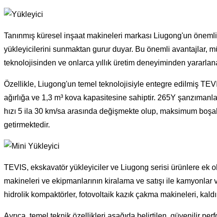
Tanınmış küresel inşaat makineleri markası Liugong'un önemli b
yükleyicilerini sunmaktan gurur duyar. Bu önemli avantajlar, müş
teknolojisinden ve onlarca yıllık üretim deneyiminden yararlana
Özellikle, Liugong'un temel teknolojisiyle entegre edilmiş TEV
ağırlığa ve 1,3 m³ kova kapasitesine sahiptir. 265Y şanzıman
hızı 5 ila 30 km/sa arasında değişmekte olup, maksimum boşaltm
getirmektedir.
TEVIS, ekskavatör yükleyiciler ve Liugong serisi ürünlere ek ola
makineleri ve ekipmanlarının kiralama ve satışı ile kamyonlar 
hidrolik kompaktörler, fotovoltaik kazık çakma makineleri, kaldı
Ayrıca, temel teknik özellikleri aşağıda belirtilen, güvenilir 