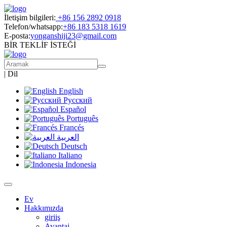
İletişim bilgileri:
+86 156 2892 0918
Telefon/whatsapp:
+86 183 5318 1619
E-posta:
yonganshiji23@gmail.com
BİR TEKLİF İSTEĞİ
|
Dil
English
Русский
Español
Português
Francés
العربية
Deutsch
Italiano
Indonesia
Ev
Hakkımızda
giriiş
Avantaj