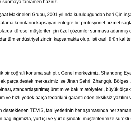
ler sunmaya tamamen hazırız.
at Makineleri Grubu, 2001 yılında kurulduğundan beri Çin inşaa
kiralama konularını kapsayan entegre bir profesyonel hizmet sağl
naryolarda küresel müşteriler için özel çözümler sunmaya adanmı
 tüm endüstriyel zinciri kapsamakta olup, istikrarlı ürün kalitesi 
tejik bir coğrafi konuma sahiptir. Genel merkezimiz, Shandong Ey
edek parça destek merkezimiz ise Jinan Şehri, Zhangqiu Bölgesi
inası, standartlaştırılmış üretim ve bakım atölyeleri, büyük ölçe
m ve hızlı yedek parça tedarikini garanti eden eksiksiz yazılım 
an desteklenen TEVIS, faaliyetlerinin her aşamasında her zaman 
an bağlılığımızla, yurt içi ve yurt dışındaki müşterilerimize sürek