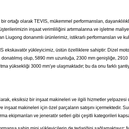
ir ortağı olarak TEVIS, mükemmel performansları, dayanıklılıklar
terilerimizin inşaat verimliliğini artırmalarına ve işletme maliy
n Liugong donanımlı ürünlerimiz, istikrarlı performansları ve ku
IS ekskavatör yükleyicimiz, üstün özelliklere sahiptir: Dizel mo
la donatılmış olup, 5890 mm uzunluğa, 2300 mm genişliğe, 2910
a yüksekliği 3000 mm'ye ulaşmaktadır; bu da onu farklı şantiyel
rak, eksiksiz bir inşaat makineleri ve ilgili hizmetler yelpazesi
ve inşaat makineleri için özel parçaların satışını içermektedir
rma ekipmanları ve jeneratör setleri gibi çeşitli kategorileri kap
performansa sahip mini yükleyicilerin de tedariğini sağlamaktayı