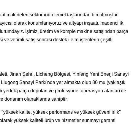
t makineleri sektörünün temel taşlarından biri olmuştur.
ayıcısı olarak konumlanıyoruz ve altyapı inşaatı, madencilik,
ş durumdayız. İşimiz, üretim ve komple makine satışından parça
ve verimli satış sonrası destek ile müşterilerin çeşitli
aleti, Jinan Şehri, Licheng Bölgesi, Yinfeng Yeni Enerji Sanayi
, Liugong Sanayi Parkı'nda yer almakta olup 80 mu (yaklaşık
kli yedek parça depoları ve profesyonel operasyon alanları ile
ve donanım olanaklarına sahiptir.
"yüksek kalite, yüksek performans ve yüksek güvenilirlik"
li olarak yüksek kaliteli ürün ve hizmetler sunmayı garanti