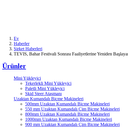
Ev
Haberler
Şirket Haberleri
TEVIS, Bahar Festivali Sonrası Faaliyetlerine Yeniden Başlaya
Ürünler
Mini Yükleyici
Tekerlekli Mini Yükleyici
Paletli Mini Yükleyici
Skid Steer Ataşmanı
Uzaktan Kumandalı Biçme Makineleri
500mm Uzaktan Kumandalı Biçme Makineleri
550 mm Uzaktan Kumandalı Çim Biçme Makineleri
800mm Uzaktan Kumandalı Biçme Makineleri
1000mm Uzaktan Kumandalı Biçme Makineleri
900 mm Uzaktan Kumandalı Çim Biçme Makineleri