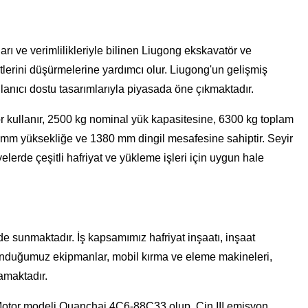
ı ve verimlilikleriyle bilinen Liugong ekskavatör ve
etlerini düşürmelerine yardımcı olur. Liugong'un gelişmiş
llanıcı dostu tasarımlarıyla piyasada öne çıkmaktadır.
tor kullanır, 2500 kg nominal yük kapasitesine, 6300 kg toplam
 mm yüksekliğe ve 1380 mm dingil mesafesine sahiptir. Seyir
erde çeşitli hafriyat ve yükleme işleri için uygun hale
 de sunmaktadır. İş kapsamımız hafriyat inşaatı, inşaat
. Sunduğumuz ekipmanlar, mobil kırma ve eleme makineleri,
samaktadır.
z: Motor modeli Quanchai 4C6-88C33 olup, Çin III emisyon