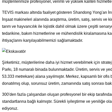
müşterilerimize profesyonel, verimli ve yüksek kaliteli hizmet
TEVIS markası altında faaliyet gösteren Shandong Yong'an İnşa
İnşaat makineleri alanında araştırma, üretim, satış, servis ve 
tarım ve hayvancılık ile lojistik dahil olmak üzere çeşitli se
tedarikine, bakım hizmetlerine ve mühendislik kiralamasına kadar
ihtiyaçlarını karşılayabilmemizi sağlamaktadır.
Şirketimiz, müşterilerine daha iyi hizmet verebilmek için stra
Parkı, 18 numaralı binada bulunmaktadır. Üretim, servis ve y
53.333 metrekare) alana yayılmıştır. Merkez, kapsamlı bir ofis b
donatılmış olup, sorunsuz üretim, zamanında satış sonrası bakı
300'den fazla çalışandan oluşan profesyonel bir ekip tarafınd
standartlarına bağlı kalmıştır. Sürekli iyileştirme ve yeniliğe ol
ediyoruz.