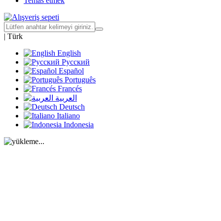
Temas etmek
|
Türk
English
Русский
Español
Português
Francés
العربية
Deutsch
Italiano
Indonesia