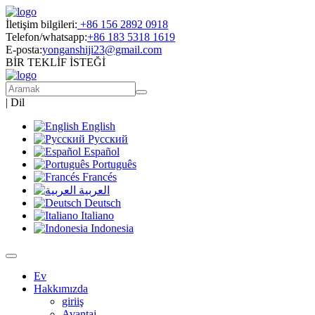
İletişim bilgileri:
+86 156 2892 0918
Telefon/whatsapp:
+86 183 5318 1619
E-posta:
yonganshiji23@gmail.com
BİR TEKLİF İSTEĞİ
|
Dil
English
Русский
Español
Português
Francés
العربية
Deutsch
Italiano
Indonesia
Ev
Hakkımızda
giriiş
Avantaj