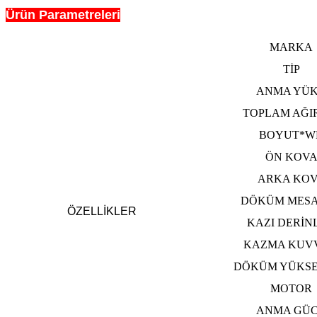
Ürün Parametreleri
MARKA
TİP
ANMA YÜ
TOPLAM AĞI
BOYUT*W
ÖN KOV
ARKA KO
DÖKÜM MESA
ÖZELLİKLER
KAZI DERİNL
KAZMA KUV
DÖKÜM YÜKSE
MOTOR
ANMA GÜ