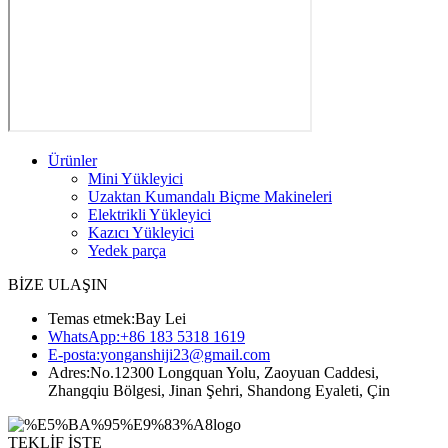
Ürünler
Mini Yükleyici
Uzaktan Kumandalı Biçme Makineleri
Elektrikli Yükleyici
Kazıcı Yükleyici
Yedek parça
BİZE ULAŞIN
Temas etmek:
Bay Lei
WhatsApp:
+86 183 5318 1619
E-posta:
yonganshiji23@gmail.com
Adres:
No.12300 Longquan Yolu, Zaoyuan Caddesi,
Zhangqiu Bölgesi, Jinan Şehri, Shandong Eyaleti, Çin
TEKLİF İSTE