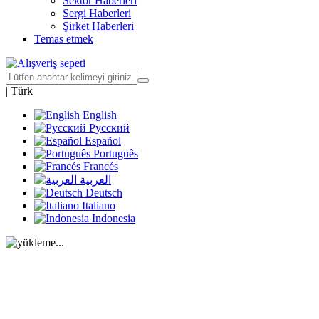
Sektör Haberleri
Sergi Haberleri
Şirket Haberleri
Temas etmek
|
Türk
English
Русский
Español
Português
Francés
العربية
Deutsch
Italiano
Indonesia