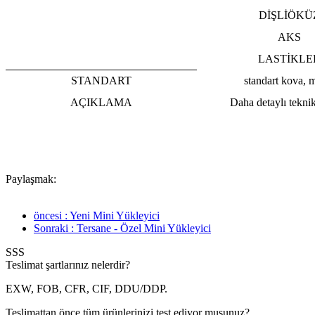
DİŞLİ
ÖKÜ
AKS
LASTİKLE
STANDART
standart kova, m
AÇIKLAMA
Daha detaylı teknik 
Paylaşmak:
öncesi : Yeni Mini Yükleyici
Sonraki : Tersane - Özel Mini Yükleyici
SSS
Teslimat şartlarınız nelerdir?
EXW, FOB, CFR, CIF, DDU/DDP.
Teslimattan önce tüm ürünlerinizi test ediyor musunuz?