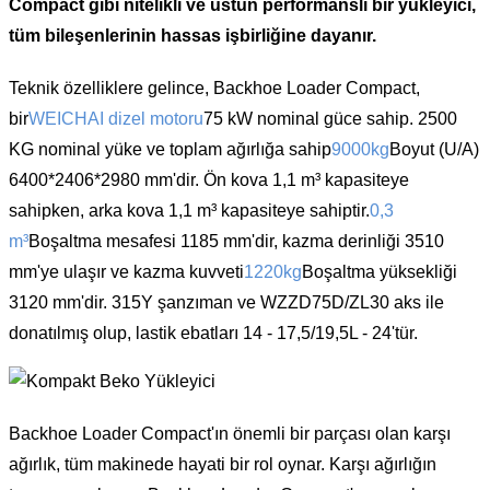
Compact gibi nitelikli ve üstün performanslı bir yükleyici,
tüm bileşenlerinin hassas işbirliğine dayanır.
Teknik özelliklere gelince, Backhoe Loader Compact,
bir
WEICHAI dizel motoru
75 kW nominal güce sahip. 2500
KG nominal yüke ve toplam ağırlığa sahip
9000kg
Boyut (U/A)
6400*2406*2980 mm'dir. Ön kova 1,1 m³ kapasiteye
sahipken, arka kova 1,1 m³ kapasiteye sahiptir.
0,3
m³
Boşaltma mesafesi 1185 mm'dir, kazma derinliği 3510
mm'ye ulaşır ve kazma kuvveti
1220kg
Boşaltma yüksekliği
3120 mm'dir. 315Y şanzıman ve WZZD75D/ZL30 aks ile
donatılmış olup, lastik ebatları 14 - 17,5/19,5L - 24'tür.
Backhoe Loader Compact'ın önemli bir parçası olan karşı
ağırlık, tüm makinede hayati bir rol oynar. Karşı ağırlığın