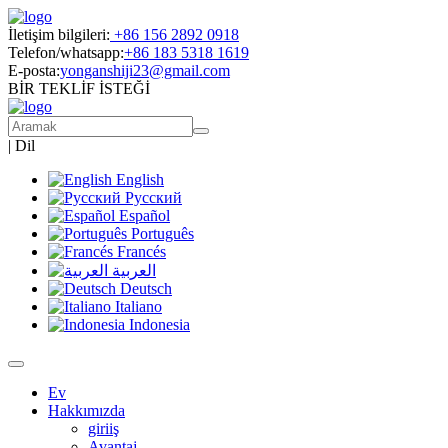
İletişim bilgileri:
+86 156 2892 0918
Telefon/whatsapp:
+86 183 5318 1619
E-posta:
yonganshiji23@gmail.com
BİR TEKLİF İSTEĞİ
|
Dil
English
Русский
Español
Português
Francés
العربية
Deutsch
Italiano
Indonesia
Ev
Hakkımızda
giriiş
Avantaj