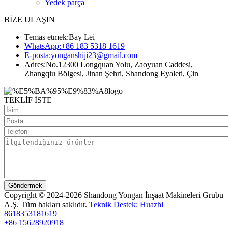
Yedek parça
BİZE ULAŞIN
Temas etmek:
Bay Lei
WhatsApp:
+86 183 5318 1619
E-posta:
yonganshiji23@gmail.com
Adres:
No.12300 Longquan Yolu, Zaoyuan Caddesi,
Zhangqiu Bölgesi, Jinan Şehri, Shandong Eyaleti, Çin
TEKLİF İSTE
Göndermek
Copyright © 2024-2026 Shandong Yongan İnşaat Makineleri Grubu
A.Ş. Tüm hakları saklıdır.
Teknik Destek: Huazhi
8618353181619
+86 15628920918