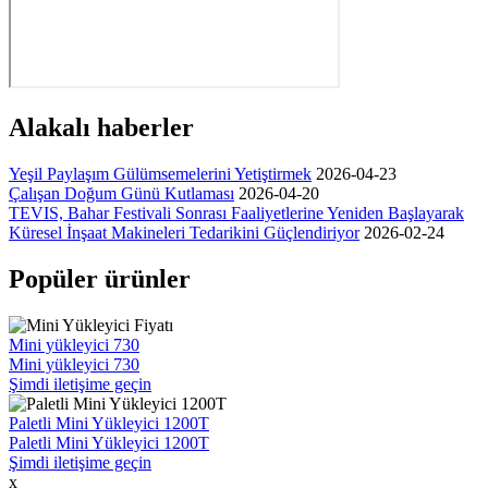
Alakalı haberler
Yeşil Paylaşım Gülümsemelerini Yetiştirmek
2026-04-23
Çalışan Doğum Günü Kutlaması
2026-04-20
TEVIS, Bahar Festivali Sonrası Faaliyetlerine Yeniden Başlayarak
Küresel İnşaat Makineleri Tedarikini Güçlendiriyor
2026-02-24
Popüler ürünler
Mini yükleyici 730
Mini yükleyici 730
Şimdi iletişime geçin
Paletli Mini Yükleyici 1200T
Paletli Mini Yükleyici 1200T
Şimdi iletişime geçin
x