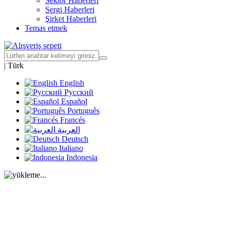
Sektör Haberleri
Sergi Haberleri
Şirket Haberleri
Temas etmek
|
Türk
English
Русский
Español
Português
Francés
العربية
Deutsch
Italiano
Indonesia