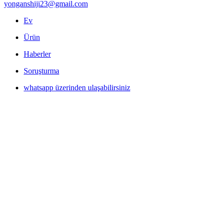
yonganshiji23@gmail.com
Ev
Ürün
Haberler
Soruşturma
whatsapp üzerinden ulaşabilirsiniz