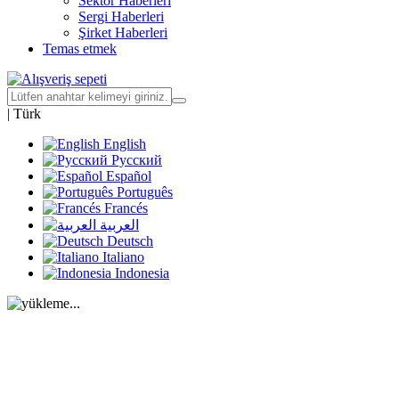
Sektör Haberleri
Sergi Haberleri
Şirket Haberleri
Temas etmek
|
Türk
English
Русский
Español
Português
Francés
العربية
Deutsch
Italiano
Indonesia