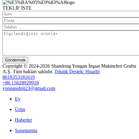
TEKLİF İSTE
Göndermek
Copyright © 2024-2026 Shandong Yongan İnşaat Makineleri Grubu
A.Ş. Tüm hakları saklıdır.
Teknik Destek: Huazhi
8618353181619
+86 15628920918
yonganshiji23@gmail.com
Ev
Ürün
Haberler
Soruşturma