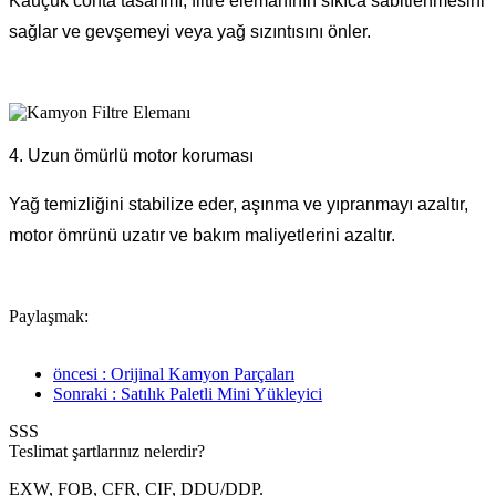
Kauçuk conta tasarımı, filtre elemanının sıkıca sabitlenmesini
sağlar ve gevşemeyi veya yağ sızıntısını önler.
4. Uzun ömürlü motor koruması
Yağ temizliğini stabilize eder, aşınma ve yıpranmayı azaltır,
motor ömrünü uzatır ve bakım maliyetlerini azaltır.
Paylaşmak:
öncesi : Orijinal Kamyon Parçaları
Sonraki : Satılık Paletli Mini Yükleyici
SSS
Teslimat şartlarınız nelerdir?
EXW, FOB, CFR, CIF, DDU/DDP.