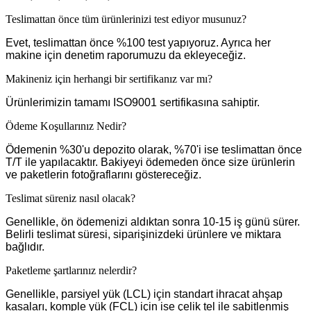
Teslimattan önce tüm ürünlerinizi test ediyor musunuz?
Evet, teslimattan önce %100 test yapıyoruz. Ayrıca her
makine için denetim raporumuzu da ekleyeceğiz.
Makineniz için herhangi bir sertifikanız var mı?
Ürünlerimizin tamamı ISO9001 sertifikasına sahiptir.
Ödeme Koşullarınız Nedir?
Ödemenin %30'u depozito olarak, %70'i ise teslimattan önce
T/T ile yapılacaktır. Bakiyeyi ödemeden önce size ürünlerin
ve paketlerin fotoğraflarını göstereceğiz.
Teslimat süreniz nasıl olacak?
Genellikle, ön ödemenizi aldıktan sonra 10-15 iş günü sürer.
Belirli teslimat süresi, siparişinizdeki ürünlere ve miktara
bağlıdır.
Paketleme şartlarınız nelerdir?
Genellikle, parsiyel yük (LCL) için standart ihracat ahşap
kasaları, komple yük (FCL) için ise çelik tel ile sabitlenmiş