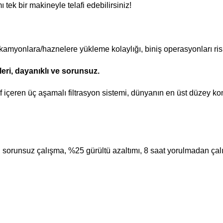
tek bir makineyle telafi edebilirsiniz!
myonlara/haznelere yükleme kolaylığı, biniş operasyonları riski
leri, dayanıklı ve sorunsuz.
çeren üç aşamalı filtrasyon sistemi, dünyanın en üst düzey kon
 sorunsuz çalışma, %25 gürültü azaltımı, 8 saat yorulmadan çal