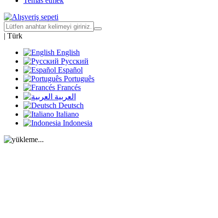
Temas etmek
|
Türk
English
Русский
Español
Português
Francés
العربية
Deutsch
Italiano
Indonesia