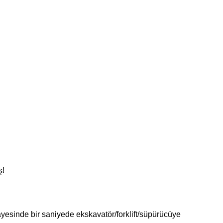
ş!
ayesinde bir saniyede ekskavatör/forklift/süpürücüye