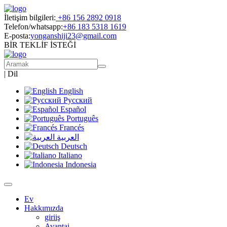
İletişim bilgileri:
+86 156 2892 0918
Telefon/whatsapp:
+86 183 5318 1619
E-posta:
yonganshiji23@gmail.com
BİR TEKLİF İSTEĞİ
|
Dil
English
Русский
Español
Português
Francés
العربية
Deutsch
Italiano
Indonesia
Ev
Hakkımızda
giriiş
Avantaj