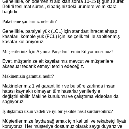
Genellikle, ön ödemenizi aldıktan sonra 10-15 iş günü sürer.
Belirli teslimat süresi, siparişinizdeki ürünlere ve miktara
bağlıdır.
Paketleme şartlarınız nelerdir?
Genellikle, parsiyel yük (LCL) için standart ihracat ahşap
kasaları, komple yük (FCL) için ise çelik tel ile sabitlenmiş
kasalar kullanıyoruz.
Müşterileriniz İçin Aşınma Parçaları Temin Ediyor musunuz?
Evet, müşterinize ait kayıtlarımız mevcut ve müşterilere
aksesuar tedarik etmeyi tercih edeceğiz.
Makinenizin garantisi nedir?
Makinelerimiz 1 yıl garantilidir ve bu süre zarfında insan
hatası kaynaklı olmayan tüm hasarlar yenileriyle
değiştirilebilir. Makine kurulumu ve çalıştırma videoları da
sağlıyoruz.
İş ilişkimizi uzun vadeli ve iyi bir şekilde nasıl sürdürebiliriz?
Müşterilerimize fayda sağlamak için kaliteli ve rekabetçi fiyatı
koruyoruz; Her müşteriye dostumuz olarak saygı duyarız ve