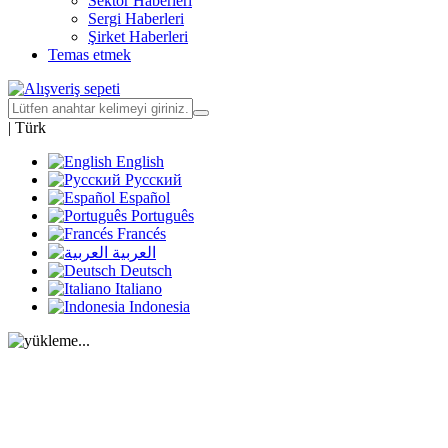
Sektör Haberleri
Sergi Haberleri
Şirket Haberleri
Temas etmek
|
Türk
English
Русский
Español
Português
Francés
العربية
Deutsch
Italiano
Indonesia