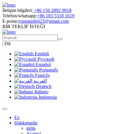
İletişim bilgileri:
+86 156 2892 0918
Telefon/whatsapp:
+86 183 5318 1619
E-posta:
yonganshiji23@gmail.com
BİR TEKLİF İSTEĞİ
|
Dil
English
Русский
Español
Português
Francés
العربية
Deutsch
Italiano
Indonesia
Ev
Hakkımızda
giriiş
Avantaj