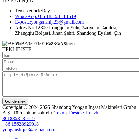
BİZE ULAŞIN
Temas etmek:
Bay Lei
WhatsApp:
+86 183 5318 1619
E-posta:
yonganshiji23@gmail.com
Adres:
No.12300 Longquan Yolu, Zaoyuan Caddesi,
Zhangqiu Bölgesi, Jinan Şehri, Shandong Eyaleti, Çin
TEKLİF İSTE
Göndermek
Copyright © 2024-2026 Shandong Yongan İnşaat Makineleri Grubu
A.Ş. Tüm hakları saklıdır.
Teknik Destek: Huazhi
8618353181619
+86 15628920918
yonganshiji23@gmail.com